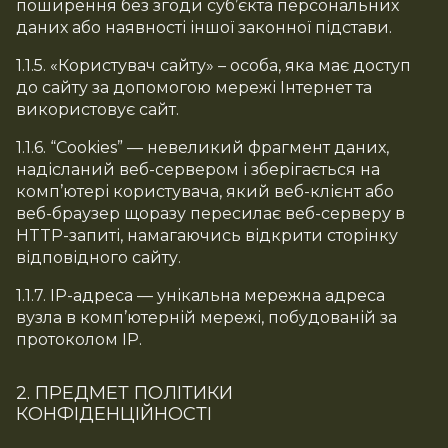
поширення без згоди суб’єкта персональних
даних або наявності іншої законної підстави.
1.1.5. «Користувач сайту» – особа, яка має доступ
до сайту за допомогою мережі Інтернет та
використовує сайт.
1.1.6. “Cookies” — невеликий фрагмент даних,
надісланий веб-сервером і зберігається на
комп’ютері користувача, який веб-клієнт або
веб-браузер щоразу пересилає веб-серверу в
HTTP-запиті, намагаючись відкрити сторінку
відповідного сайту.
1.1.7. IP-адреса — унікальна мережна адреса
вузла в комп’ютерній мережі, побудованій за
протоколом IP.
2. ПРЕДМЕТ ПОЛІТИКИ
КОНФІДЕНЦІЙНОСТІ