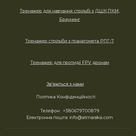
Тренажер для навчання стрільбі з ДШК,ПКМ,
Браунинг
Тренажер стрільби з гранатомета РПГ-7
Тренажер для протидії FPV дронам
Зв’яжіться з нами
Політика Конфіденційності
Телефон:
+380679700879
Електронна пошта:
info@atmaraksi.com